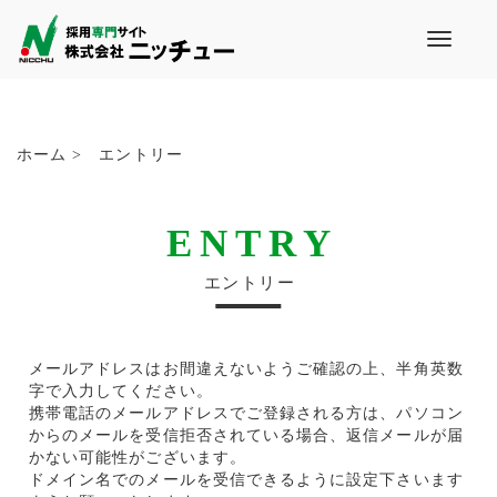
T
o
g
g
l
e
ホーム >
エントリー
n
a
v
ENTRY
i
g
エントリー
a
t
i
o
メールアドレスはお間違えないようご確認の上、半角英数
n
字で入力してください。
携帯電話のメールアドレスでご登録される方は、パソコン
からのメールを受信拒否されている場合、返信メールが届
かない可能性がございます。
ドメイン名でのメールを受信できるように設定下さいます