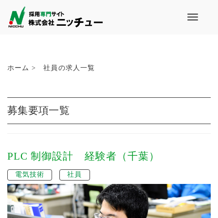
T
o
g
g
l
e
ホーム >
社員の求人一覧
n
a
v
i
募集要項一覧
g
a
t
i
PLC 制御設計 経験者（千葉）
o
n
電気技術
社員