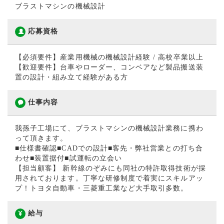
ブラストマシンの機械設計
応募資格
【必須要件】産業用機械の機械設計経験 / 高校卒業以上
【歓迎要件】台車やローダー、コンベアなど製品搬送装
置の設計・組み立て経験がある方
仕事内容
我孫子工場にて、ブラストマシンの機械設計業務に携わ
って頂きます。
■仕様書確認■CADでの設計■客先・弊社営業との打ち合
わせ■装置据付■試運転の立会い
【担当顧客】 新幹線のぞみにも同社の特許取得技術が採
用されております。丁寧な研修制度で着実にスキルアッ
プ！トヨタ自動車・三菱重工業など大手取引多数。
給与