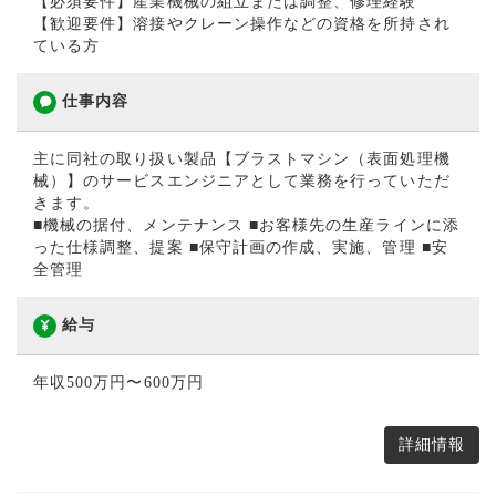
【必須要件】産業機械の組立または調整、修理経験
【歓迎要件】溶接やクレーン操作などの資格を所持され
ている方
仕事内容
主に同社の取り扱い製品【ブラストマシン（表面処理機
械）】のサービスエンジニアとして業務を行っていただ
きます。
■機械の据付、メンテナンス ■お客様先の生産ラインに添
った仕様調整、提案 ■保守計画の作成、実施、管理 ■安
全管理
給与
年収500万円〜600万円
詳細情報